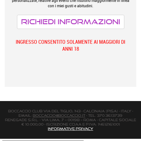
personalizzate, relative agli eventi che risultino maggiormente in linea
con i miei gusti e abitudini.
INGRESSO CONSENTITO SOLAMENTE AI MAGGIORI DI
ANNI 18
BOCCACCIO CLUB via Del Tiglio, 143 - Calcinaia (Pisa) - Italy -
email:
boccaccio@boccaccio.it
- Tel. 370.3613739
Renegade s.r.l. - Via Lima, 7 – 00198 – Roma - Capitale Sociale
€ 10.000,00 - Iscrizione Cciaa e P.Iva: 14612161001
Informative Privacy