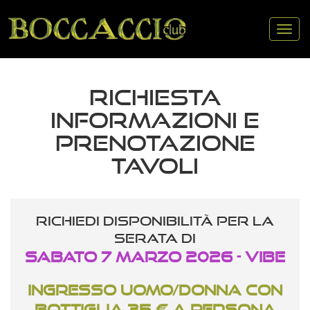
Tog
nav
RICHIESTA
INFORMAZIONI E
PRENOTAZIONE
TAVOLI
Richiedi disponibilità per la
serata di
Sabato 7 Marzo 2026 - VIBE
Ingresso uomo/donna con
bottiglia 35 € a persona