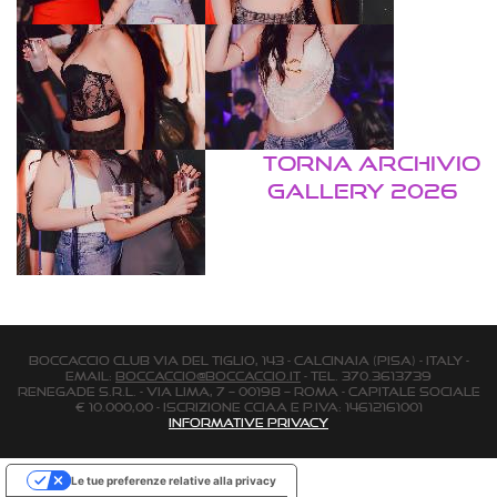
TORNA ARCHIVIO
GALLERY 2026
BOCCACCIO CLUB via Del Tiglio, 143 - Calcinaia (Pisa) - Italy -
email:
boccaccio@boccaccio.it
- Tel. 370.3613739
Renegade s.r.l. - Via Lima, 7 – 00198 – Roma - Capitale Sociale
€ 10.000,00 - Iscrizione Cciaa e P.Iva: 14612161001
Informative Privacy
Le tue preferenze relative alla privacy