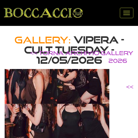
Tog
nav
GALLERY:
VIPERA -
CULT TUESDAY -
<< TORNA ARCHIVIO GALLERY
12/05/2026
2026
<<