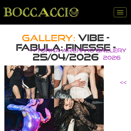
Tog
nav
GALLERY:
VIBE -
FABULA: FINESSE -
<< TORNA ARCHIVIO GALLERY
25/04/2026
2026
<<