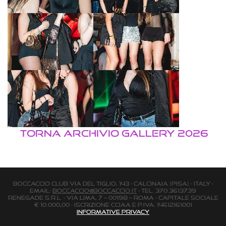
TORNA ARCHIVIO GALLERY 2026
BOCCACCIO CLUB via Del Tiglio, 143 - Calcinaia (Pisa) - Italy -
email:
boccaccio@boccaccio.it
- Tel. 370.3613739
Renegade s.r.l. - Via Lima, 7 – 00198 – Roma - Capitale Sociale
€ 10.000,00 - Iscrizione Cciaa e P.Iva: 14612161001
Informative Privacy