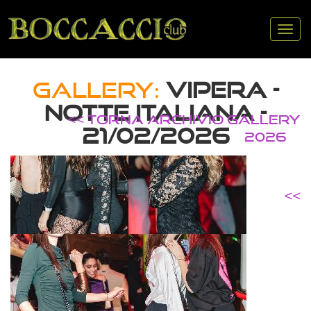
Tog
nav
GALLERY:
VIPERA -
NOTTE ITALIANA -
<< TORNA ARCHIVIO GALLERY
21/02/2026
2026
<<